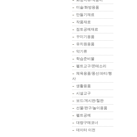
화방지류/색종이
미술/화방용품
만들기재료
작품재료
점토공예재료
꾸미기용품
유치원용품
악기류
학습준비물
펠트교구/몬테소리
체육용품/풍선/파티/행
사
생활용품
시설교구
보드/게시판/칠판
선물/완구/놀이용품
펠트공예
대량구매코너
데이터 이전