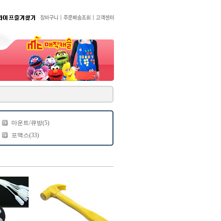
마운트/큐방(5)
포맥스(33)