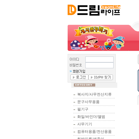
복사지/사무전산지류
문구사무용품
필기구
화일/바인더/앨범
사무기기
컴퓨터용품/전산용품