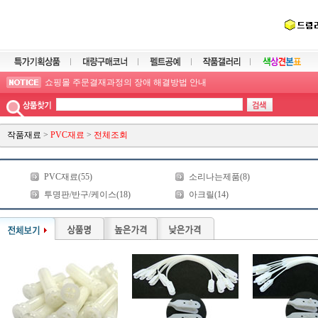
장바구니 기능개선으로 최대 2주까지 보관가능
학교 및 관공서 후불결재 가능
모든 상품의 판매가는 부가세 포함입니다.
이메일주소만 있으면, 비회원 주문가능!!
쇼핑몰 주문결재과정의 장애 해결방법 안내
드림라이프의 사업자등록증을 출력하실 수 있습니다.
작품재료
>
PVC재료
>
전체조회
PVC재료(55)
소리나는제품(8)
투명판/반구/케이스(18)
아크릴(14)