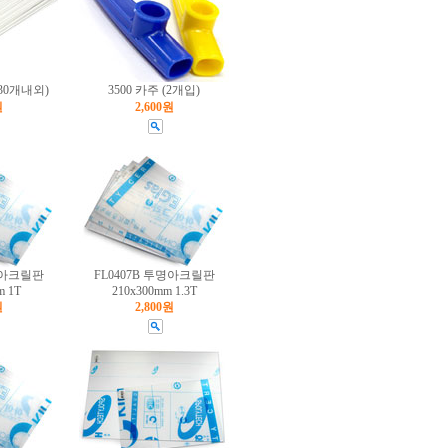
30개내외)
3500 카주 (2개입)
원
2,600원
투명아크릴판
FL0407B 투명아크릴판
m 1T
210x300mm 1.3T
원
2,800원