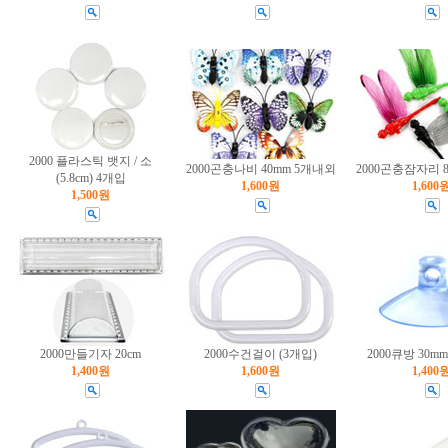
2000 플라스틱 뱃지 / 소
2000곤충나비 40mm 5개내외
2000곤충잠자리 8
(5.8cm) 4개입
1,600원
1,600
1,500원
2000만들기자 20cm
2000수건걸이 (3개입)
2000큐방 30mm
1,400원
1,600원
1,400