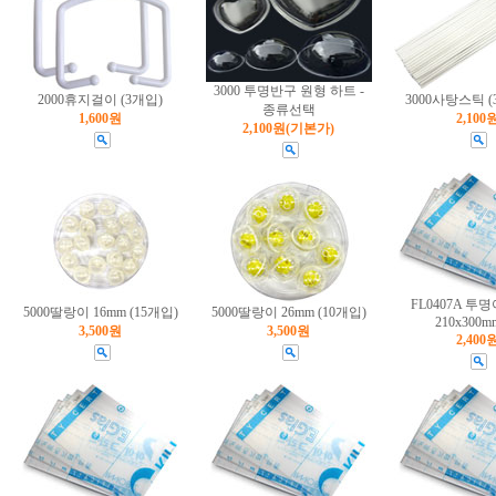
3000 투명반구 원형 하트 -
2000휴지걸이 (3개입)
3000사탕스틱 (
종류선택
1,600원
2,100
2,100원
(기본가)
FL0407A 
5000딸랑이 16mm (15개입)
5000딸랑이 26mm (10개입)
210x300m
3,500원
3,500원
2,400