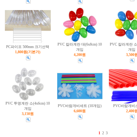
PVC 칼라계란 대(6x8cm) 10
PVC 칼라계란 소(4
PC파이프 500mm 크기선택
개입
개입
1,800원
(기본가)
4,200원
3,500
PVC 투명계란 소(4x6cm) 10
PVC바람개비세트 (10개입)
PVC바람개비스
개입
6,600원
2,400
3,150원
1
2
3