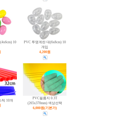
x6cm) 10
PVC 투명계란 대(6x8cm) 10
개입
원
4,200원
PVC필름지 0.3T
틱 10개
(265x370mm) 색상선택
원
6,000원
(기본가)