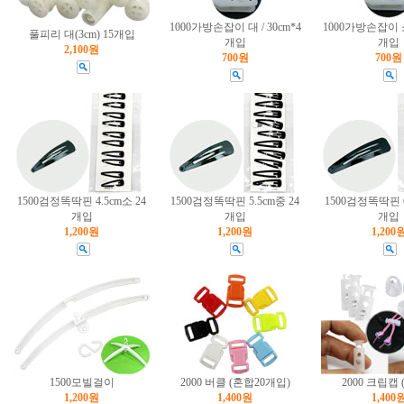
1000가방손잡이 대 / 30cm*4
1000가방손잡이 소 
풀피리 대(3cm) 15개입
개입
개입
2,100원
700원
700원
1500검정똑딱핀 4.5cm소 24
1500검정똑딱핀 5.5cm중 24
1500검정똑딱핀 6
개입
개입
개입
1,200원
1,200원
1,200
1500모빌걸이
2000 버클 (혼합20개입)
2000 크립캡 
1,200원
1,400원
1,400