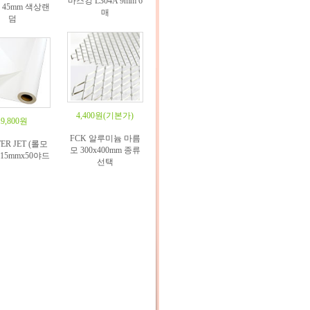
마스킹 L304A 9mm 6
45mm 색상랜
매
덤
4,400원
(기본가)
19,800원
FCK 알루미늄 마름
ER JET (롤모
모 300x400mm 종류
915mmx50야드
선택