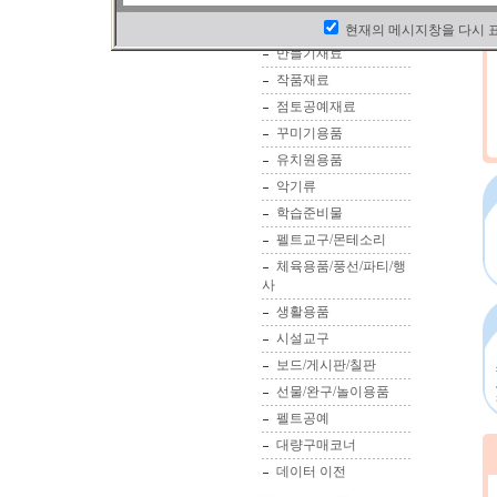
화방지류/색종이
미술/화방용품
현재의 메시지창을 다시 
만들기재료
작품재료
점토공예재료
조각 02
롤 찍찍이 / 원형2c
물부치 5,000pcs
대량나무조각 08
롤 찍찍이 / 원형
꾸미기용품
m 20야드 / 흰색
m 20야드 / 흰
0원
58,500원
30,800원
유치원용품
13,300원
13,300원
악기류
학습준비물
펠트교구/몬테소리
체육용품/풍선/파티/행
사
생활용품
시설교구
보드/게시판/칠판
선물/완구/놀이용품
펠트공예
대량구매코너
데이터 이전