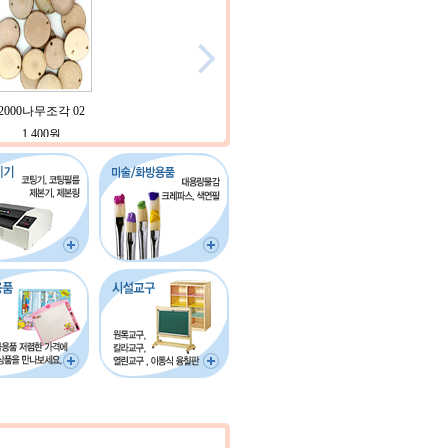

2000나무조각 02
직송 벨크로 접착
화홍 771 수채화붓
2000나무조각 02
롤 찍찍
융천 5마 1롤 (105c
6본세트 / 화홍브러
m 2
1,400원
1,400원
mx4.5M)
쉬 미술붓
1
53,600원
14,200원