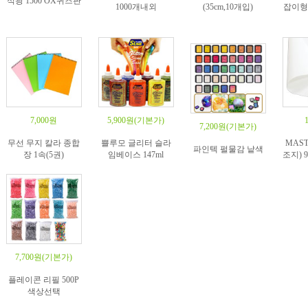
석광 1500 OX퀴즈판
1000개내외
(35cm,10개입)
잡이형 
7,000원
5,900원
(기본가)
7,200원
(기본가)
무선 무지 칼라 종합
쁠루모 글리터 슬라
MAST
파인텍 펄물감 낱색
장 1속(5권)
임베이스 147ml
조지) 
7,700원
(기본가)
플레이콘 리필 500P
색상선택