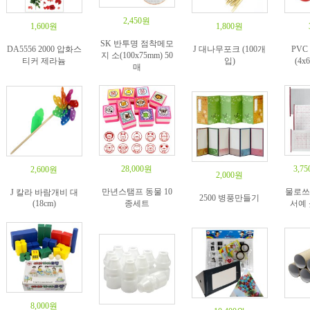
2,450원
1,600원
1,800원
SK 반투명 점착메모
DA5556 2000 압화스
J 대나무포크 (100개
PVC
지 소(100x75mm) 50
티커 제라늄
입)
(4x
매
28,000원
3,7
2,600원
2,000원
만년스탬프 동물 10
물로쓰는
J 칼라 바람개비 대
2500 병풍만들기
(18cm)
종세트
서예 
8,000원