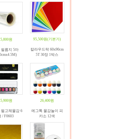
95,500원
(기본가)
15,800원
칼라우드락 60x90cm
P 필름지 5마
0cmx4.5M)
5T 30장 1박스
45,900원
26,400원
 펄고체물감 6
에그톡 물감놀이 피
 / F0603
카소 12색