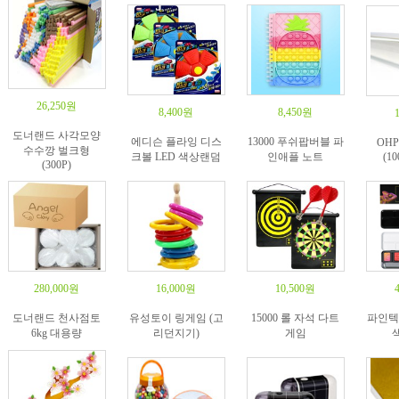
26,250원
8,400원
8,450원
도너랜드 사각모양
에디슨 플라잉 디스
13000 푸쉬팝버블 파
OH
수수깡 벌크형
크볼 LED 색상랜덤
인애플 노트
(10
(300P)
280,000원
16,000원
10,500원
도너랜드 천사점토
유성토이 링게임 (고
15000 롤 자석 다트
파인텍
6kg 대용량
리던지기)
게임
색