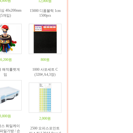
4,800원
12,000원
심 40x200mm
15000 디폼블럭 1cm
(5개입)
1500pcs
26,200원
800원
왕 해적룰렛게
1000 사포세트 C
임
(320#,A4,3장)
3,800원
2,000원
맥스 화일케이
2500 오피스포인트
 파일가방 / 손