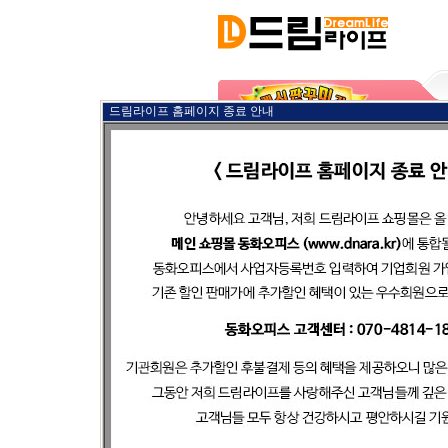
드림라이프 홈페이지 종료 안내
복사지/사무전산지류
문구사무용품
필기구
화일/바인더/앨범
사무기기
컴퓨터용품/전산용품