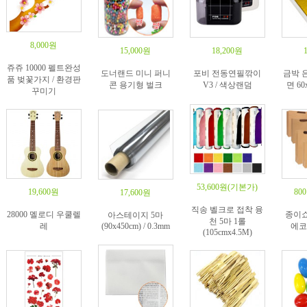
8,000원
15,000원
18,200원
쥬쥬 10000 펠트완성
도너랜드 미니 퍼니
포비 전동연필깎이
금박 
품 벚꽃가지 / 환경판
콘 용기형 벌크
V3 / 색상랜덤
면 60
꾸미기
53,600원
(기본가)
19,600원
80
17,600원
직송 벨크로 접착 융
28000 멜로디 우쿨렐
종이
아스테이지 5마
천 5마 1롤
레
(90x450cm) / 0.3mm
에코
(105cmx4.5M)