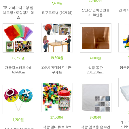
10,400원
2,400원
TR 여러가지모양 입
장난감 만화경만들
긴 휴지
체도형 / 도형쌓기 학
요구르트병 (10개입)
기 10인용
습
19,500원
12,750원
4,000원
25000 휴대용 미니탁
왕중
저글링스카프 6색
석광 동판
60x60cm
구세트
200x250mm
37,500원
8,000원
1,200원
카파
석광 멀티큐브 1cm
석광 염색용 손수건
스 PP