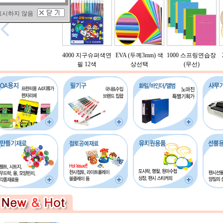
표시하지 않음

2c
화홍 771 수채화붓
4000 지구슈퍼색연
EVA (두께3mm) 색
1000 스프링연습장
색
6본세트 / 화홍브러
필 12색
상선택
(무선)
쉬 미술붓
3,200원
1,900원
700원
14,200원