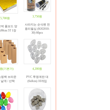
3,750원
15,700원
사라지는 순삭펜 전
은박 폼보드 양
용리필심 (KH2010-
x90cm 5T 1장
30) 60pcs
0원
(기본가)
4,200원
쇼핑백 브라운
PVC 투명계란 대
 낱개 / 선택
(6x8cm) 10개입