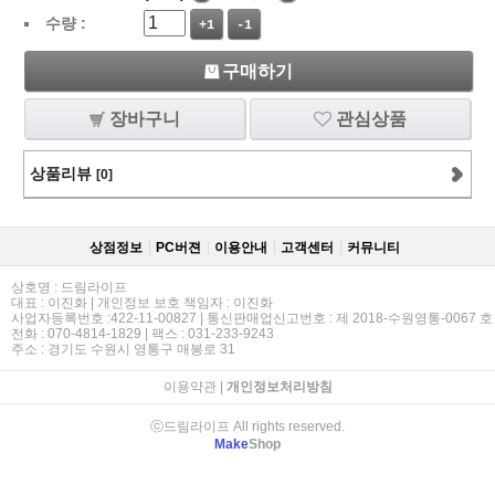
수량 :
+1
-1
구매하기
장바구니
관심상품
상품리뷰
[0]
상점정보
PC버젼
이용안내
고객센터
커뮤니티
상호명 : 드림라이프
대표 : 이진화 | 개인정보 보호 책임자 : 이진화
사업자등록번호 :422-11-00827 | 통신판매업신고번호 : 제 2018-수원영통-0067 호
전화 : 070-4814-1829 | 팩스 : 031-233-9243
주소 : 경기도 수원시 영통구 매봉로 31
이용약관
|
개인정보처리방침
ⓒ드림라이프 All rights reserved.
Make
Shop