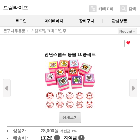
드림라이프
카테고리
검색
로그인
마이페이지
장바구니
관심상품
문구사무용품
스탬프/잉크패드/인주
Recent
0
만년스탬프 동물 10종세트
상세보기
상품가 :
28,000
원
적립금:1%
배송비 :
(조건)
!
지역별
!