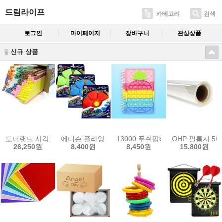
드림라이프
카테고리
검색
로그인
마이페이지
장바구니
관심상품
신규 상품
도너랜드 사각모양 수수깡 벌크형 (300P)
에디슨 플라잉 디스크볼 LED 색상랜덤
13000 푸쉬팝버블 파인애플 노트
OHP 필름지 5마 
26,250원
8,400원
8,450원
15,800원