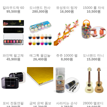
칼라우드락 60x90cm 5T 30장 1박스
도너랜드 천사점토 6kg 대용량
유성토이 링게임 (고리던지기)
15000 롤 자석
95,500원
280,000원
16,000원
10,500원
파인텍 펄고체물감 6색 / F0603
에그톡 물감놀이 피카소 12색
쥬쥬 10000 펠트완성품 벚꽃가지
도너랜드 미니 
45,900원
26,400원
8,000원
15,000원
포비 전동연필깎이 V3 / 색상랜덤
금박 은박 폼보드 양면 60x90cm 5T 1장
사라지는 순삭펜 전용리필심 (KH2010
28000 멜로디
18,200원
15,700원
3,750원
19,600원