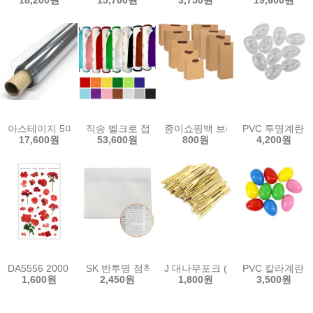
아스테이지 5마 (90x450cm) / 0.3mm
직송 벨크로 접착 융천 5마 1롤 (105cmx4.5M)
종이쇼핑백 브라운 에코 낱개 / 선
PVC 투명계란 대
17,600원
53,600원
800원
4,200원
DA5556 2000 압화스티커 제라늄
SK 반투명 점착메모지 소(100x75mm) 50매
J 대나무포크 (100개입)
PVC 칼라계란 소
1,600원
2,450원
1,800원
3,500원