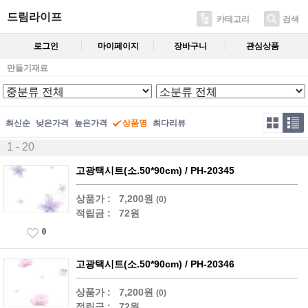
드림라이프
카테고리
검색
로그인
마이페이지
장바구니
관심상품
만들기재료
최신순
낮은가격
높은가격
상품명
최다리뷰
1 - 20
고광택시트(소.50*90cm) / PH-20345
상품가 :
7,200원
(0)
적립금 :
72원
0
고광택시트(소.50*90cm) / PH-20346
상품가 :
7,200원
(0)
적립금 :
72원