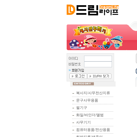
복사지/사무전산지류
문구사무용품
필기구
화일/바인더/앨범
사무기기
컴퓨터용품/전산용품