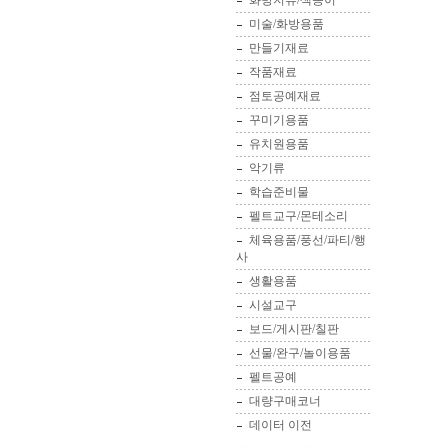
화방지류/색종이
미술/화방용품
만들기재료
작품재료
점토공예재료
꾸미기용품
유치원용품
악기류
학습준비물
펠트교구/몬테소리
체육용품/풍선/파티/행
사
생활용품
시설교구
보드/게시판/칠판
선물/완구/놀이용품
펠트공예
대량구매코너
데이터 이전